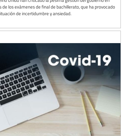
eino Unido han criticado la pésima gestión del gobierno en
s de los exámenes de final de bachillerato, que ha provocado
situación de incertidumbre y ansiedad.