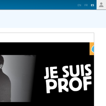
EN
FR
ES