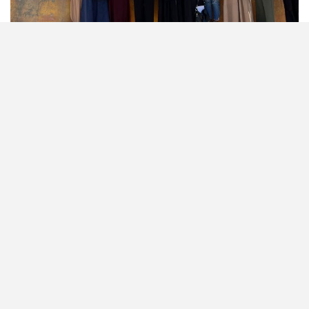
solidaridad en situaciones de emergencia
Los miembros de la Internacional de la Educación
brindan su solidaridad al personal docente de Gaza
El sector educativo de Gaza sigue atravesando una de las crisis
más graves de su historia moderna. Tras más de dos años de
guerra y genocidio, el sistema escolar de Gaza se encuentra “al
borde del colapso”, pues más del 97 % de las escuelas han sufrido
daños o han...
Leer más