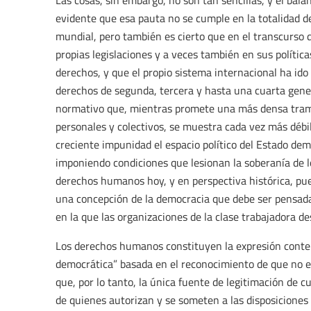
Las cosas, sin embargo, no son tan sencillas, y el bala
evidente que esa pauta no se cumple en la totalidad de
mundial, pero también es cierto que en el transcurso 
propias legislaciones y a veces también en sus polític
derechos, y que el propio sistema internacional ha id
derechos de segunda, tercera y hasta una cuarta gene
normativo que, mientras promete una más densa tram
personales y colectivos, se muestra cada vez más débil
creciente impunidad el espacio político del Estado dem
imponiendo condiciones que lesionan la soberanía de l
derechos humanos hoy, y en perspectiva histórica, pu
una concepción de la democracia que debe ser pensad
en la que las organizaciones de la clase trabajadora 
Los derechos humanos constituyen la expresión conte
democrática” basada en el reconocimiento de que no ex
que, por lo tanto, la única fuente de legitimación de c
de quienes autorizan y se someten a las disposiciones