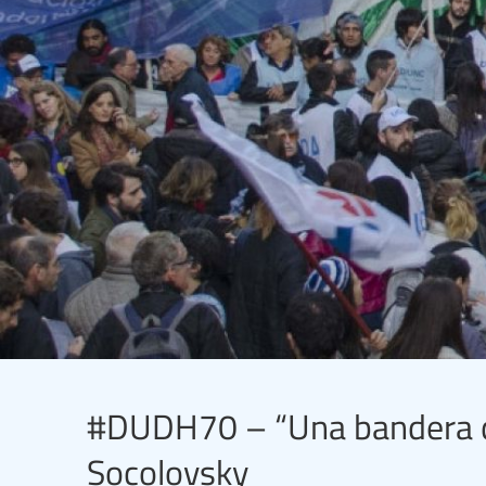
#DUDH70 – “Una bandera de
Socolovsky