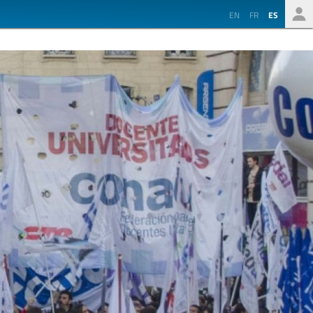
EN
FR
ES