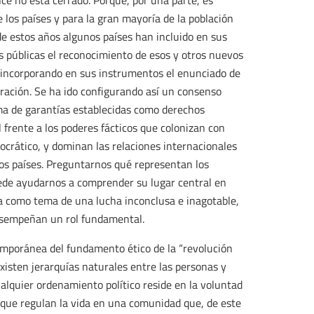
nce no está cerrado. Porque, por una parte, es
 los países y para la gran mayoría de la población
de estos años algunos países han incluido en sus
as públicas el reconocimiento de esos y otros nuevos
o incorporando en sus instrumentos el enunciado de
ración. Se ha ido configurando así un consenso
a de garantías establecidas como derechos
 frente a los poderes fácticos que colonizan con
ocrático, y dominan las relaciones internacionales
os países. Preguntarnos qué representan los
ede ayudarnos a comprender su lugar central en
a como tema de una lucha inconclusa e inagotable,
desempeñan un rol fundamental.
mporánea del fundamento ético de la “revolución
isten jerarquías naturales entre las personas y
ualquier ordenamiento político reside en la voluntad
 que regulan la vida en una comunidad que, de este