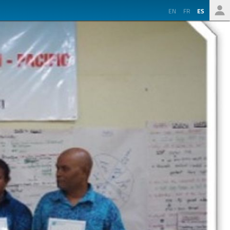
EN
FR
ES