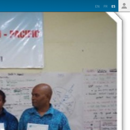
EN
FR
ES