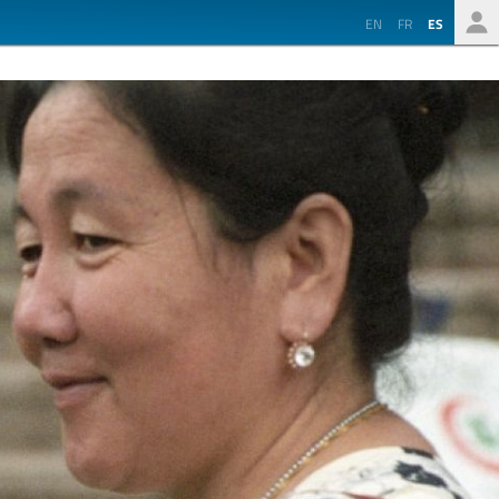
EN
FR
ES