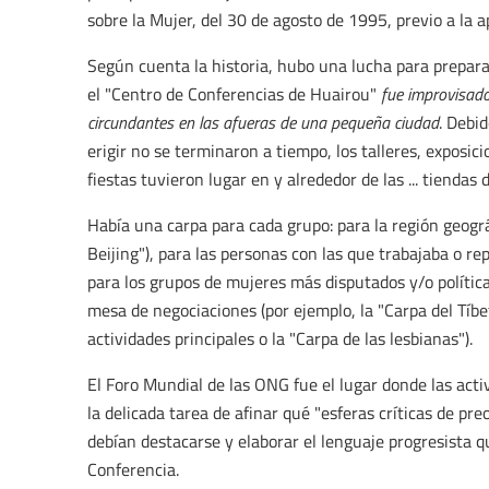
sobre la Mujer, del 30 de agosto de 1995, previo a la ap
Según cuenta la historia, hubo una lucha para preparar
el "Centro de Conferencias de Huairou"
fue improvisado
circundantes en las afueras de una pequeña ciudad
. Debi
erigir no se terminaron a tiempo, los talleres, exposic
fiestas tuvieron lugar en y alrededor de las ... tiendas
Había una carpa para cada grupo: para la región geográf
Beijing"), para las personas con las que trabajaba o re
para los grupos de mujeres más disputados y/o polític
mesa de negociaciones (por ejemplo, la "Carpa del Tíbet"
actividades principales o la "Carpa de las lesbianas").
El Foro Mundial de las ONG fue el lugar donde las acti
la delicada tarea de afinar qué "esferas críticas de pr
debían destacarse y elaborar el lenguaje progresista qu
Conferencia.