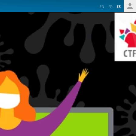
EN
FR
ES