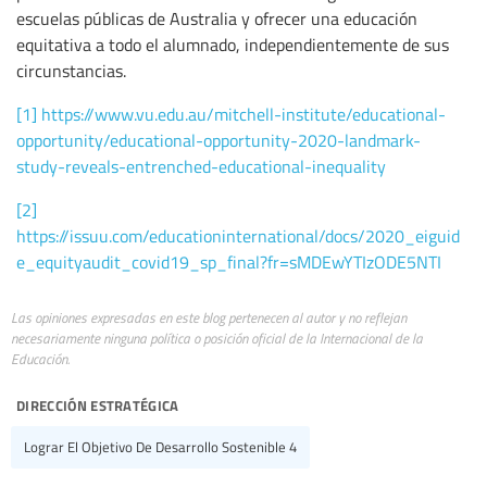
escuelas públicas de Australia y ofrecer una educación
equitativa a todo el alumnado, independientemente de sus
circunstancias.
[1]
https://www.vu.edu.au/mitchell-institute/educational-
opportunity/educational-opportunity-2020-landmark-
study-reveals-entrenched-educational-inequality
[2]
https://issuu.com/educationinternational/docs/2020_eiguid
e_equityaudit_covid19_sp_final?fr=sMDEwYTIzODE5NTI
Las opiniones expresadas en este blog pertenecen al autor y no reflejan
necesariamente ninguna política o posición oficial de la Internacional de la
Educación.
dirección estratégica
Lograr El Objetivo De Desarrollo Sostenible 4