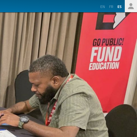
EN
FR
ES