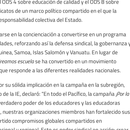
el ODS 4 sobre educación de calidad y el ODS 8 sobre
dicatos de un marco político compartido en el que la
esponsabilidad colectiva del Estado.
arse en la concienciación a convertirse en un programa
ades, reforzando así la defensa sindical, la gobernanza 
uinea, Samoa, Islas Salomón y Vanuatu. En lugar de
 Creamos escuela
se ha convertido en un movimiento
 que responde a las diferentes realidades nacionales.
 su sólida implicación en la campaña en la subregión,
o de la IE, declaró: “En todo el Pacífico, la campaña
¡Por la
verdadero poder de los educadores y las educadoras
a, nuestras organizaciones miembros han fortalecido sus
vertido compromisos globales compartidos en
cional y regional. Esto es poder sindical en acción: crear