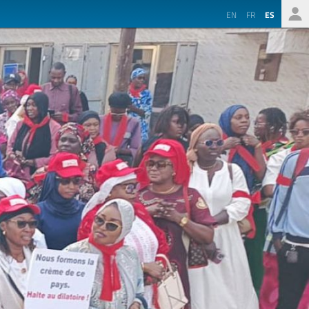
EN
FR
ES