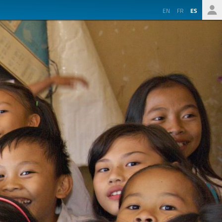
EN
FR
ES