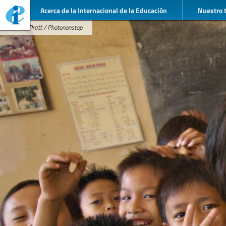
Acerca de la Internacional de la Educación
Nuestro 
J-C.&D. Pratt / Photononstop