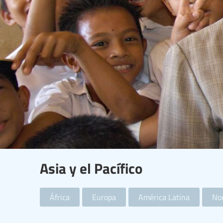
Asia y el Pacífico
África
Europa
América Latina
Nor