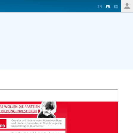
EN
FR
ES