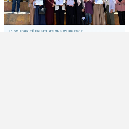
la solidarité en situations d'urgence
Palestine : les membres de l'Internationale de
l'Éducation apportent une aide vitale aux
enseignantes et enseignants de Gaza
Le secteur de l’éducation à Gaza reste confronté à l’une des crises
les plus graves de son histoire moderne. Après plus de deux ans de
guerre et de génocide, le système éducatif de Gaza est « au bord de
l’effondrement ». Plus de 97 % des écoles ont été endommagées...
En savoir plus