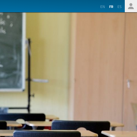
EN
FR
ES