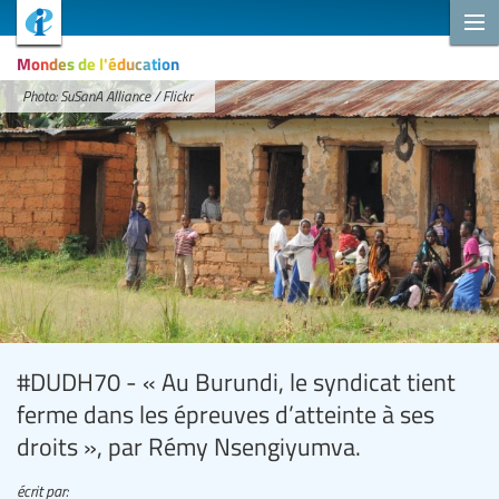
Mondes de l'éducation
Photo: SuSanA Alliance / Flickr
#DUDH70 - « Au Burundi, le syndicat tient
ferme dans les épreuves d’atteinte à ses
droits », par Rémy Nsengiyumva.
écrit par: