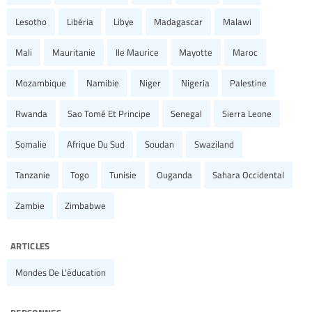
Lesotho
Libéria
Libye
Madagascar
Malawi
Mali
Mauritanie
Ile Maurice
Mayotte
Maroc
Mozambique
Namibie
Niger
Nigeria
Palestine
Rwanda
Sao Tomé Et Principe
Senegal
Sierra Leone
Somalie
Afrique Du Sud
Soudan
Swaziland
Tanzanie
Togo
Tunisie
Ouganda
Sahara Occidental
Zambie
Zimbabwe
articles
Mondes De L'éducation
personnes