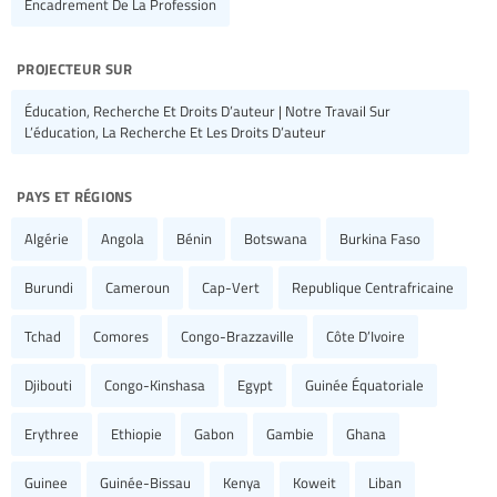
Encadrement De La Profession
projecteur sur
Éducation, Recherche Et Droits D’auteur | Notre Travail Sur
L’éducation, La Recherche Et Les Droits D’auteur
pays et régions
Algérie
Angola
Bénin
Botswana
Burkina Faso
Burundi
Cameroun
Cap-Vert
Republique Centrafricaine
Tchad
Comores
Congo-Brazzaville
Côte D’Ivoire
Djibouti
Congo-Kinshasa
Egypt
Guinée Équatoriale
Erythree
Ethiopie
Gabon
Gambie
Ghana
Guinee
Guinée-Bissau
Kenya
Koweit
Liban