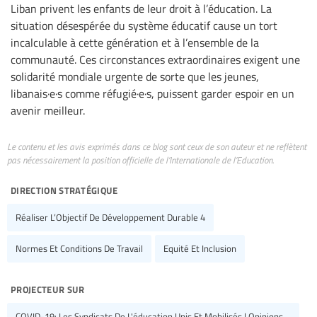
Liban privent les enfants de leur droit à l’éducation. La
situation désespérée du système éducatif cause un tort
incalculable à cette génération et à l’ensemble de la
communauté. Ces circonstances extraordinaires exigent une
solidarité mondiale urgente de sorte que les jeunes,
libanais·e·s comme réfugié·e·s, puissent garder espoir en un
avenir meilleur.
Le contenu et les avis exprimés dans ce blog sont ceux de son auteur et ne reflètent
pas nécessairement la position officielle de l’Internationale de l’Education.
direction stratégique
Réaliser L’Objectif De Développement Durable 4
Normes Et Conditions De Travail
Equité Et Inclusion
projecteur sur
COVID-19: Les Syndicats De L'éducation Unis Et Mobilisés | Opinions