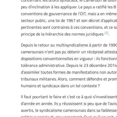
Concernant les droits syndicaux, le Cameroun se dist
peu d’inclination à les appliquer. Le pays a ratifié le
conventions de gouvernance de l’OIT, mais a en même
secteur public, une loi de 1967 et son décret d’applica
pertinentes sont contraires à ces conventions, et ce so
[2]
principe de la hiérarchie des normes juridiques
.
Depuis le retour au multisyndicalisme à partir de 199
camerounais n’ont pas pu obtenir un récépissé attest
dispositions conventionnelles en vigueur : ils fonction
tolérance administrative. Depuis le 23 décembre 2014
d’assimiler toutes formes de manifestations non autori
tribunaux militaires. Alors, comment défendre et prom
humains et syndicaux dans un tel contexte ?
Il faut pourtant le faire et c’est ce à quoi s’investi
d’année en année. Ils y réussissent si peu que de l’avi
avertis, le syndicalisme camerounais dans sa faiblesse 