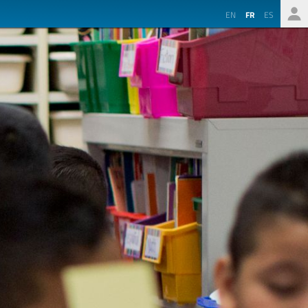
EN
FR
ES