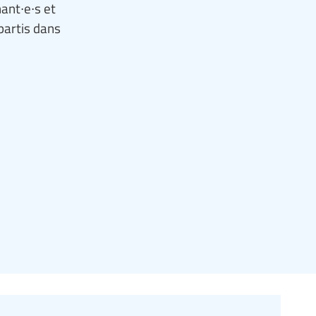
ant∙e∙s et
partis dans