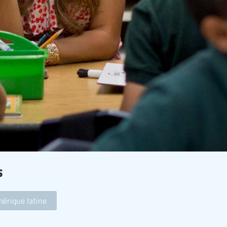
s
érique latine