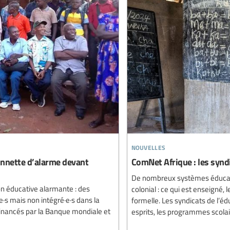
nouvelles
sonnette d’alarme devant
ComNet Afrique : les synd
De nombreux systèmes éducatifs
ion éducative alarmante : des
colonial : ce qui est enseigné, 
e·s mais non intégré·e·s dans la
formelle. Les syndicats de l’édu
inancés par la Banque mondiale et
esprits, les programmes scolair