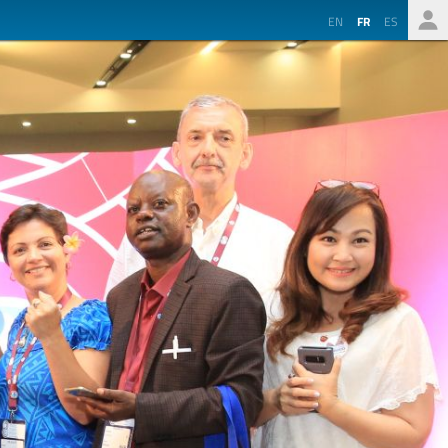
EN
FR
ES