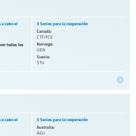
 a cabo el
3 Socios para la cooperación
Canadá:
CTF/FCE
Noruega:
 ver todas las
UEN
Suecia:
STU
 a cabo el
3 Socios para la cooperación
Australia:
AEU