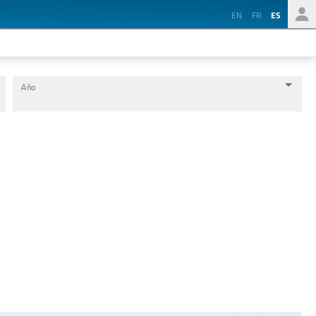
EN
FR
ES
Año