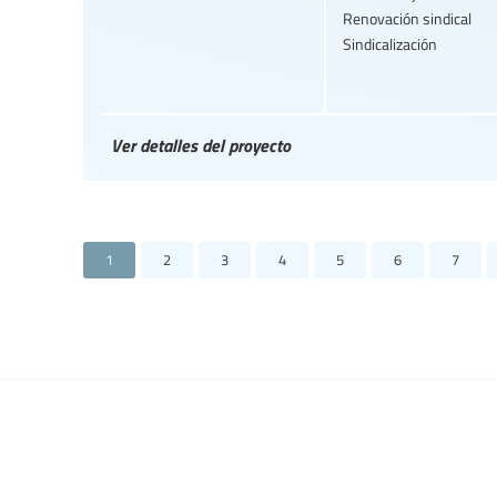
Renovación sindical
Sindicalización
Ver detalles del proyecto
1
2
3
4
5
6
7