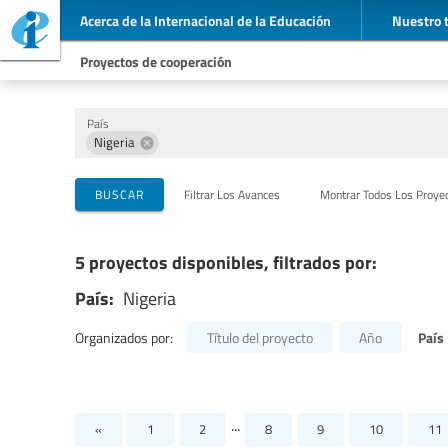
Acerca de la Internacional de la Educación
Nuestro 
Proyectos de cooperación
País
Nigeria
Organizaciones que llevan a cabo el proyecto
Socios para la cooperación
Temas
BUSCAR
Filtrar Los Avances
Montrar Todos Los Proye
5 proyectos disponibles, filtrados por:
País:
Nigeria
País
Organizados por:
Título del proyecto
Año
...
«
1
2
8
9
10
11