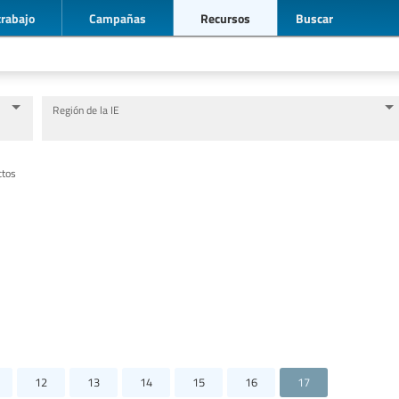
trabajo
Campañas
Recursos
Buscar
Región de la IE
Nivel de Educación/sector de educación
Categorías de personal de la educación
ctos
12
13
14
15
16
17