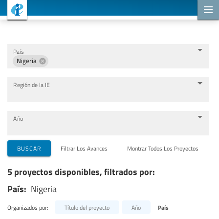
Proyectos de cooperación
País
Nigeria
Región de la IE
Año
Organizaciones que llevan a cabo el proyecto
BUSCAR
Filtrar Los Avances
Montrar Todos Los Proyectos
5 proyectos disponibles, filtrados por:
Socios para la cooperación
País:
Nigeria
Temas
Organizados por:
Título del proyecto
Año
País