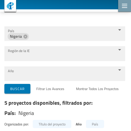
Proyectos de cooperación
País
Nigeria
Región de la IE
Año
Organizaciones que llevan a cabo el proyecto
BUSCAR
Filtrar Los Avances
Montrar Todos Los Proyectos
5 proyectos disponibles, filtrados por:
Socios para la cooperación
País:
Nigeria
Temas
Organizados por:
Título del proyecto
Año
País