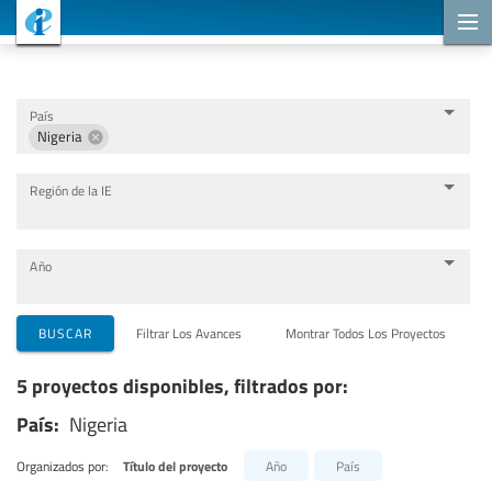
Proyectos de cooperación
País
Nigeria
Región de la IE
Año
Organizaciones que llevan a cabo el proyecto
BUSCAR
Filtrar Los Avances
Montrar Todos Los Proyectos
5 proyectos disponibles, filtrados por:
Socios para la cooperación
País:
Nigeria
Temas
Organizados por:
Título del proyecto
Año
País