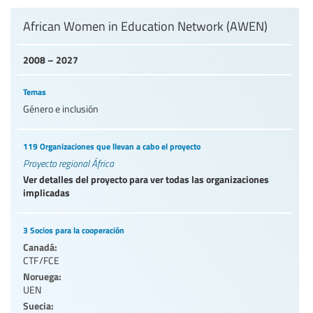
Nivel de Educación/sector de educación
African Women in Education Network (AWEN)
2008 – 2027
Categorías de personal de la educación
Temas
Género e inclusión
119 Organizaciones que llevan a cabo el proyecto
Proyecto regional África
Ver detalles del proyecto para ver todas las organizaciones
implicadas
3 Socios para la cooperación
Canadá:
CTF/FCE
Noruega:
UEN
Suecia: