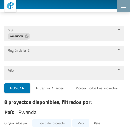
Proyectos de cooperación
País
Rwanda
Región de la IE
Año
Organizaciones que llevan a cabo el proyecto
BUSCAR
Filtrar Los Avances
Montrar Todos Los Proyectos
8 proyectos disponibles, filtrados por:
Socios para la cooperación
País:
Rwanda
Temas
Organizados por:
Título del proyecto
Año
País