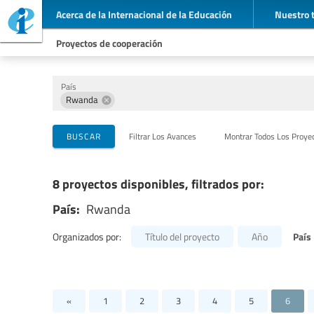
Acerca de la Internacional de la Educación
Nuestro 
Proyectos de cooperación
País
Rwanda
Organizaciones que llevan a cabo el proyecto
Socios para la cooperación
Temas
BUSCAR
Filtrar Los Avances
Montrar Todos Los Proye
8 proyectos disponibles, filtrados por:
País:
Rwanda
País
Organizados por:
Título del proyecto
Año
«
1
2
3
4
5
6