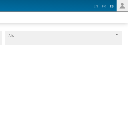
EN
FR
ES
Año