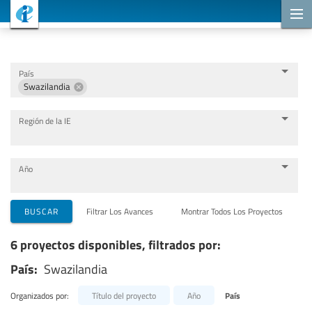
Proyectos de cooperación
País
Swazilandia
Región de la IE
Año
Organizaciones que llevan a cabo el proyecto
BUSCAR
Filtrar Los Avances
Montrar Todos Los Proyectos
6 proyectos disponibles, filtrados por:
Socios para la cooperación
País:
Swazilandia
Temas
Organizados por:
Título del proyecto
Año
País