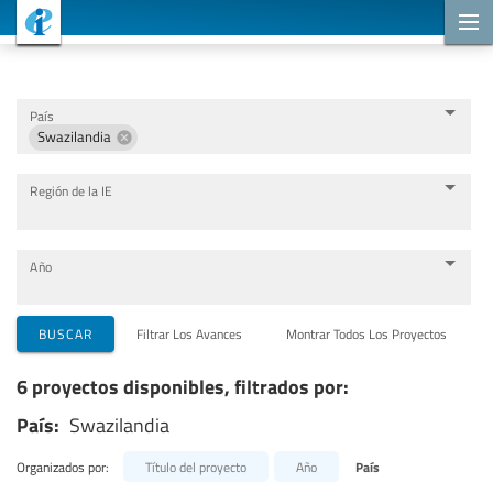
Proyectos de cooperación
País
Swazilandia
Región de la IE
Año
Organizaciones que llevan a cabo el proyecto
BUSCAR
Filtrar Los Avances
Montrar Todos Los Proyectos
6 proyectos disponibles, filtrados por:
Socios para la cooperación
País:
Swazilandia
Temas
Organizados por:
Título del proyecto
Año
País