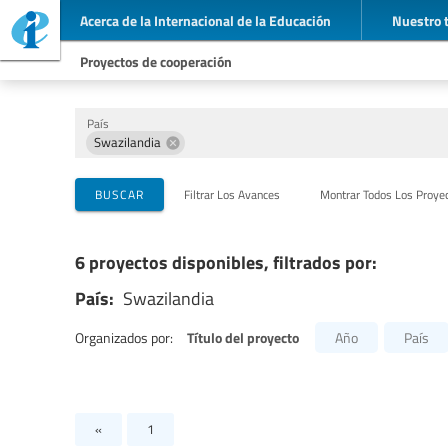
Acerca de la Internacional de la Educación
Nuestro 
Proyectos de cooperación
País
Swazilandia
Organizaciones que llevan a cabo el proyecto
Socios para la cooperación
Temas
BUSCAR
Filtrar Los Avances
Montrar Todos Los Proye
6 proyectos disponibles, filtrados por:
País:
Swazilandia
Título del proyecto
Organizados por:
Año
País
«
1