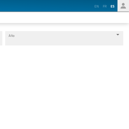
EN
FR
ES
Año