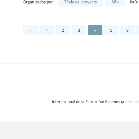
País
Organizados por:
Título del proyecto
Año
«
1
2
3
4
5
6
Internacional de la Educación: A menos que se indi