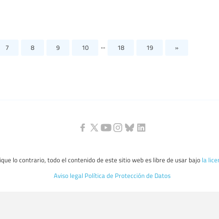
...
7
8
9
10
18
19
»
que lo contrario, todo el contenido de este sitio web es libre de usar bajo
la lic
Aviso legal
Política de Protección de Datos