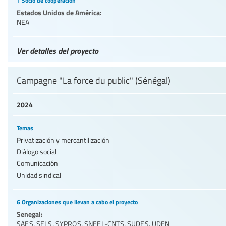
1 Socio de cooperación
Estados Unidos de América:
NEA
Ver detalles del proyecto
Campagne "La force du public" (Sénégal)
2024
Temas
Privatización y mercantilización
Diálogo social
Comunicación
Unidad sindical
6 Organizaciones que llevan a cabo el proyecto
Senegal:
SAES
,
SELS
,
SYPROS
,
SNEEL-CNTS
,
SUDES
,
UDEN