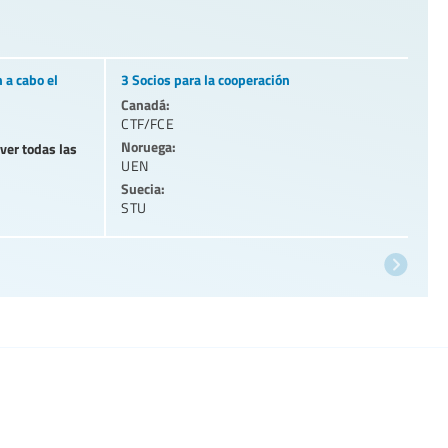
 a cabo el
3 Socios para la cooperación
Canadá:
CTF/FCE
Noruega:
 ver todas las
UEN
Suecia:
STU