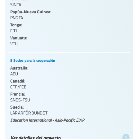
SINTA
Papúa-Nueva Guinea:
PNGTA
Tonga:
FITU
Vanuatu:
VTU
5 Socios para la cooperación
Australia:
AEU
Canadá:
CTF/FCE
Francia:
SNES-FSU
Suecia:
LÄRARFÖRBUNDET
Education International - Asia-Pacific
EIAP
Ver detalles del proyecto