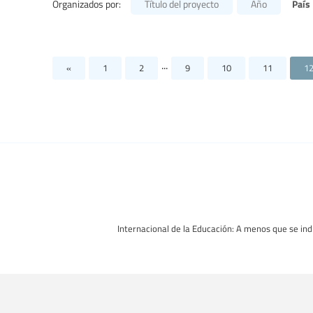
País
Organizados por:
Título del proyecto
Año
...
«
1
2
9
10
11
1
Internacional de la Educación: A menos que se indi