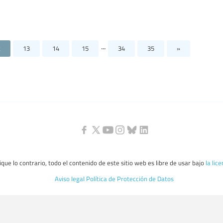
...
2
13
14
15
34
35
»
que lo contrario, todo el contenido de este sitio web es libre de usar bajo
la lic
Aviso legal
Política de Protección de Datos