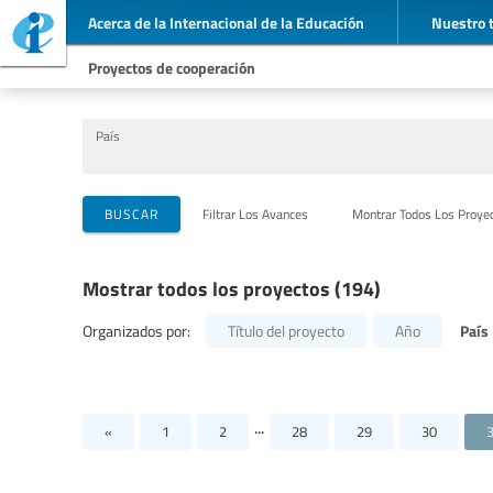
Acerca de la Internacional de la Educación
Nuestro 
Proyectos de cooperación
País
Organizaciones que llevan a cabo el proyecto
Socios para la cooperación
Temas
BUSCAR
Filtrar Los Avances
Montrar Todos Los Proye
Mostrar todos los proyectos (194)
País
Organizados por:
Título del proyecto
Año
...
«
1
2
28
29
30