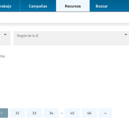
trabajo
Campañas
Recursos
Buscar
Región de la IE
Nivel de Educación/sector de educación
Categorías de personal de la educación
ctos
...
31
32
33
34
45
46
»