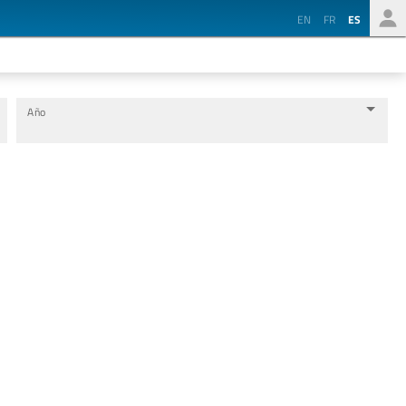
EN
FR
ES
Año