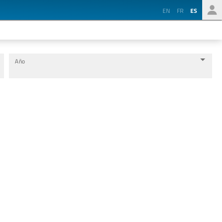
EN
FR
ES
Año