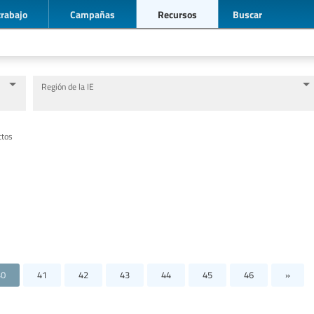
trabajo
Campañas
Recursos
Buscar
Región de la IE
Nivel de Educación/sector de educación
Categorías de personal de la educación
ctos
40
41
42
43
44
45
46
»