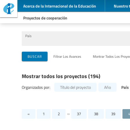
Acerca de la Internacional de la Educación
Nuestro 
Proyectos de cooperación
País
Organizaciones que llevan a cabo el proyecto
Socios para la cooperación
Temas
BUSCAR
Filtrar Los Avances
Montrar Todos Los Proye
Mostrar todos los proyectos (194)
País
Organizados por:
Título del proyecto
Año
...
«
1
2
37
38
39