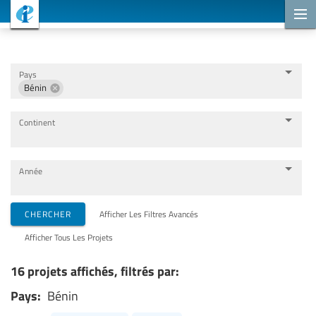
Projets de coopération
Pays
Bénin
Continent
Année
Organisations de mise en œuvre
CHERCHER
Afficher Les Filtres Avancés
Afficher Tous Les Projets
Partenaires de coopération
16 projets affichés, filtrés par:
Pays:
Bénin
Thèmes