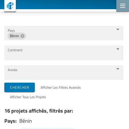
Projets de coopération
Pays
Bénin
Continent
Année
Organisations de mise en œuvre
CHERCHER
Afficher Les Filtres Avancés
Afficher Tous Les Projets
Partenaires de coopération
16 projets affichés, filtrés par:
Pays:
Bénin
Thèmes