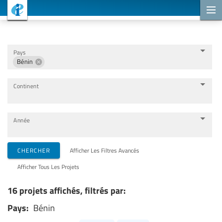
Projets de coopération
Pays
Bénin
Continent
Année
Organisations de mise en œuvre
CHERCHER
Afficher Les Filtres Avancés
Afficher Tous Les Projets
Partenaires de coopération
16 projets affichés, filtrés par:
Pays:
Bénin
Thèmes