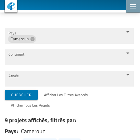
Projets de coopération
Pays
Cameroun
Continent
Année
Organisations de mise en œuvre
CHERCHER
Afficher Les Filtres Avancés
Afficher Tous Les Projets
Partenaires de coopération
9 projets affichés, filtrés par:
Pays:
Cameroun
Thèmes