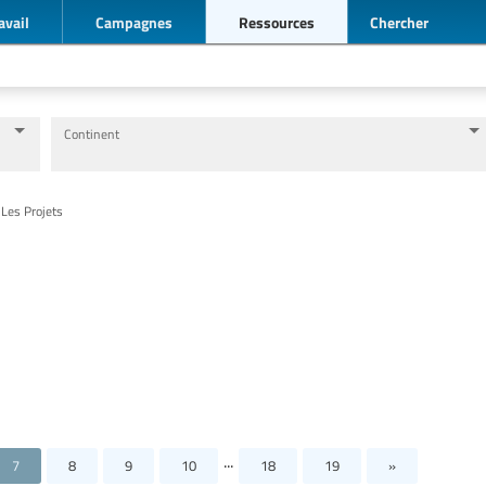
avail
Campagnes
Ressources
Chercher
Continent
Niveaux d’éducation / Secteurs d’éducation
Catégories de personnels de l’éducation
 Les Projets
...
7
8
9
10
18
19
»