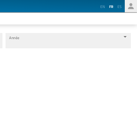
EN
FR
ES
Année