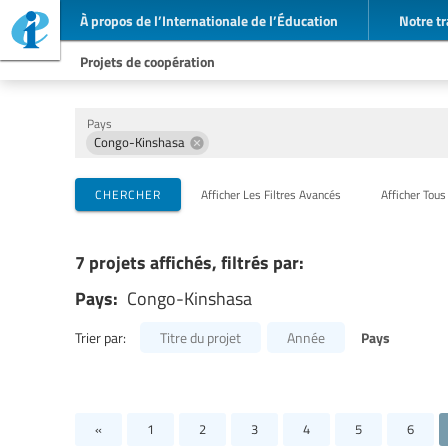
À propos de l’Internationale de l’Éducation
Notre tr
Projets de coopération
Pays
Congo-Kinshasa
Organisations de mise en œuvre
Partenaires de coopération
Thèmes
CHERCHER
Afficher Les Filtres Avancés
Afficher Tous
7 projets affichés, filtrés par:
Pays:
Congo-Kinshasa
Pays
Trier par:
Titre du projet
Année
«
1
2
3
4
5
6