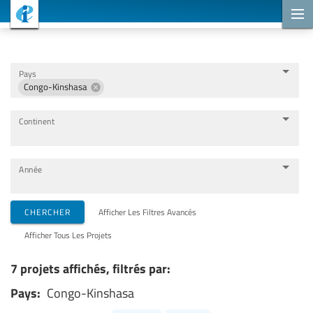
Projets de coopération
Pays
Congo-Kinshasa
Continent
Année
Organisations de mise en œuvre
CHERCHER
Afficher Les Filtres Avancés
Afficher Tous Les Projets
Partenaires de coopération
7 projets affichés, filtrés par:
Pays:
Congo-Kinshasa
Thèmes