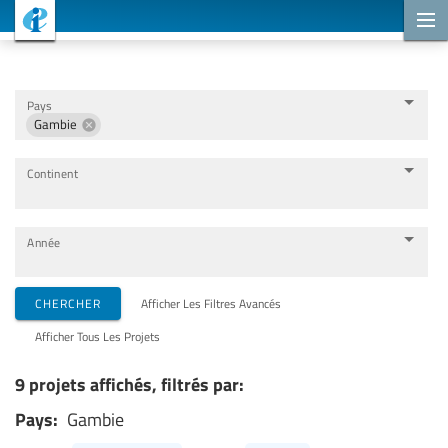
Projets de coopération
Pays
Gambie
Continent
Année
Organisations de mise en œuvre
CHERCHER
Afficher Les Filtres Avancés
Afficher Tous Les Projets
Partenaires de coopération
9 projets affichés, filtrés par:
Pays:
Gambie
Thèmes