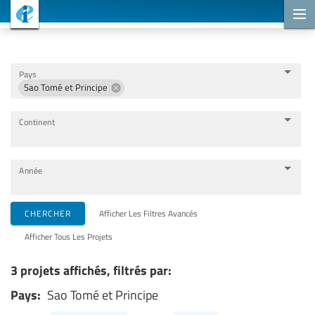
Projets de coopération
Pays
Sao Tomé et Principe
Continent
Année
Organisations de mise en œuvre
CHERCHER
Afficher Les Filtres Avancés
Afficher Tous Les Projets
Partenaires de coopération
3 projets affichés, filtrés par:
Pays:
Sao Tomé et Principe
Thèmes