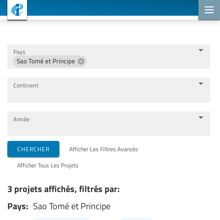
Projets de coopération
Pays
Sao Tomé et Principe
Continent
Année
Organisations de mise en œuvre
CHERCHER
Afficher Les Filtres Avancés
Afficher Tous Les Projets
Partenaires de coopération
3 projets affichés, filtrés par:
Pays:
Sao Tomé et Principe
Thèmes