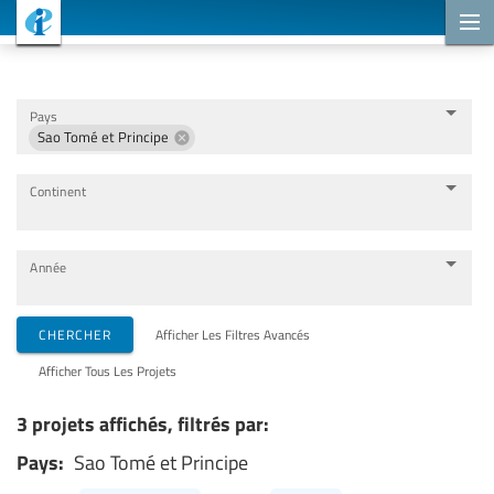
Projets de coopération
Pays
Sao Tomé et Principe
Continent
Année
Organisations de mise en œuvre
CHERCHER
Afficher Les Filtres Avancés
Afficher Tous Les Projets
Partenaires de coopération
3 projets affichés, filtrés par:
Pays:
Sao Tomé et Principe
Thèmes