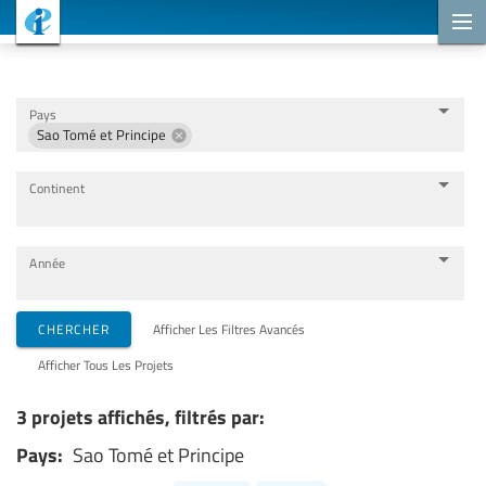
Projets de coopération
Pays
Sao Tomé et Principe
Continent
Année
Organisations de mise en œuvre
CHERCHER
Afficher Les Filtres Avancés
Afficher Tous Les Projets
Partenaires de coopération
3 projets affichés, filtrés par:
Pays:
Sao Tomé et Principe
Thèmes