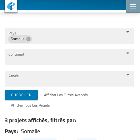
Projets de coopération
Pays
Somalie
Continent
Année
Organisations de mise en œuvre
CHERCHER
Afficher Les Filtres Avancés
Afficher Tous Les Projets
Partenaires de coopération
3 projets affichés, filtrés par:
Pays:
Somalie
Thèmes