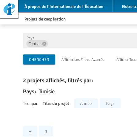
À propos de l’Internationale de l’Éducation
Notre tr
Projets de coopération
Pays
Tunisie
Organisations de mise en œuvre
Partenaires de coopération
Thèmes
CHERCHER
Afficher Les Filtres Avancés
Afficher Tous
2 projets affichés, filtrés par:
Pays:
Tunisie
Titre du projet
Trier par:
Année
Pays
«
1