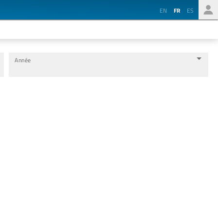
EN
FR
ES
Année